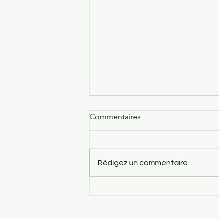
Commentaires
Rédigez un commentaire...
Festoyons la victoire ! AG et
concerts le 5 septembre 2026