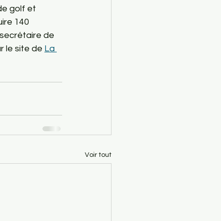
e golf et 
ire 140 
-secrétaire de 
 le site de 
La 
Voir tout