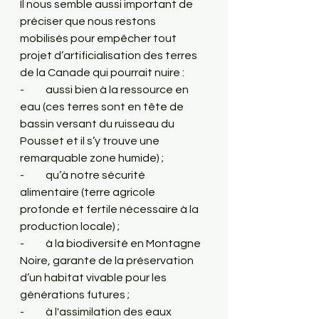
Il nous semble aussi important de 
préciser que nous restons 
mobilisés pour empêcher tout 
projet d’artificialisation des terres 
de la Canade qui pourrait nuire :
-          aussi bien à la ressource en 
eau (ces terres sont en tête de 
bassin versant du ruisseau du 
Pousset et il s’y trouve une 
remarquable zone humide) ;  
-          qu’à notre sécurité 
alimentaire (terre agricole 
profonde et fertile nécessaire à la 
production locale) ; 
-          à la biodiversité en Montagne 
Noire, garante de la préservation 
d’un habitat vivable pour les 
générations futures ;
-          à l'assimilation des eaux 