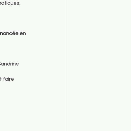
matiques, 
rononcée en 
Sandrine 
 faire 