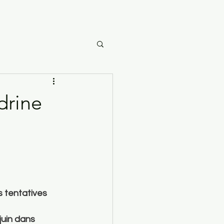
drine
s tentatives 
juin dans 