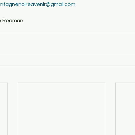
ntagnenoireavenir@gmail.com
b Redman.