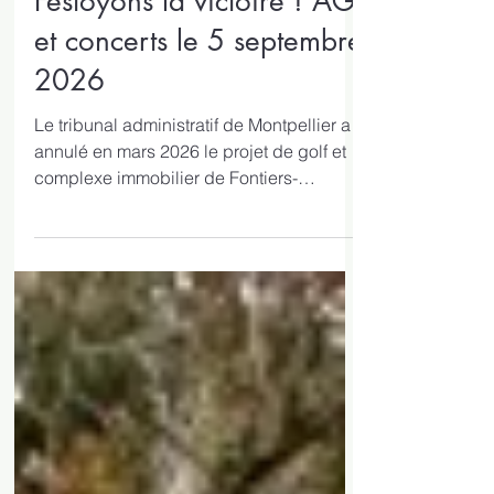
Festoyons la victoire ! AG
et concerts le 5 septembre
2026
Le tribunal administratif de Montpellier a
annulé en mars 2026 le projet de golf et
complexe immobilier de Fontiers-
Cabardès, le jugeant caduc et illégal. Le
16 juin, la société porteuse, Telcapi, a
renoncé à faire appel ! Les infos sur notre
site : La décision de justice qui "enterre"
le projet immobilier et golfique de
Fontiers-Cabardès Les suites de
l'annulation du golf (revue de presse) La
victoire étant désormais acquise, nous
comptons sur vous pour festoyer ce
samedi 5