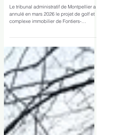
Les suites de l'annulation
du golf (revue de presse)
Le tribunal administratif de Montpellier a
annulé en mars 2026 le projet de golf et
complexe immobilier de Fontiers-
Cabardès, le jugeant caduc et illégal. La
société porteuse, Telcapi, a renoncé à
faire appel, mettant fin à plus de 20 ans
de controverses. Cependant, plusieurs
questions restent en suspens, notamment
l’avenir des 136 hectares détenus par
Telcapi. Une convention signée en 2011
oblige encore la commune à soutenir le
projet, sous peine de pénalités
financières imp